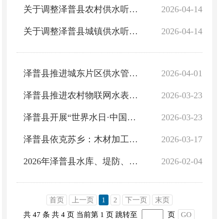
关于调整泽普县农村供水听证会第一次公告
2026-04-14
关于调整泽普县城镇供水听证会第一次公告
2026-04-14
泽普县推进城东片区供水管线建设 保障群众用水需求
2026-04-01
泽普县推进农村物联网水表改造 提升城乡供水一体化水平
2026-03-23
泽普县开展“世界水日·中国水周”宣传活动
2026-03-23
泽普县依克苏乡：木材加工兴产业 就近就业暖民心
2026-03-17
2026年泽普县水库、堤防、农村小水电站安全生产“三个责任人”名单进行调整及公示
2026-02-04
首页
上一页
1
2
下一页
末页
共 47 条
共 4 页
当前第 1 页
跳转至
页
GO