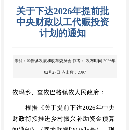
关于下达2026年提前批
中央财政以工代赈投资
计划的通知
来源：泽普县发展和改革委员会
作者：
发布时间 2026年
02月27日
点击数：
2397
依玛乡、奎依巴格镇依
人民政府
：
根据《关于
提前
下达
202
6
年
中央
财政衔接推进乡村振兴补助资金预算
的通知
》（
喀地财振
[2025]
5
号），现