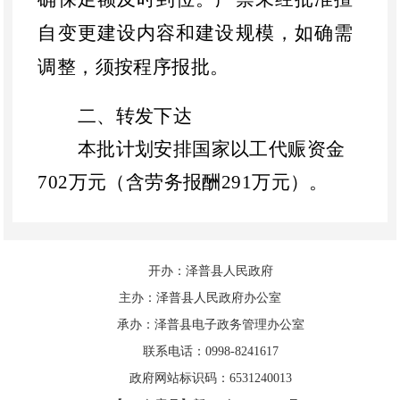
自变更建设内容和建设规模，如确需
调整，须按程序报批。
二、
转发下达
本批计划安排国家以工代赈资金
702
万
元（含劳务报酬
291
万元）
。
三、
项目管理
开办：泽普县人民政府
项目单位要严格落实投资计划执
主办：泽普县人民政府办公室
行和项目监管的主体责任，积极开展
承办：泽普县电子政务管理办公室
项目前期工作，严格按批复组织项目
联系电话：0998-8241617
建设，及时准确上报进度数据和信
政府网站标识码：6531240013